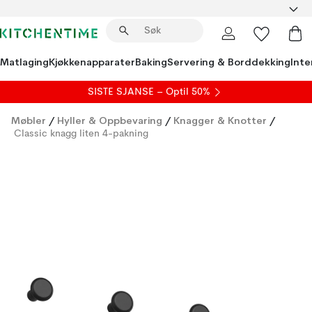
Matlaging
Kjøkkenapparater
Baking
Servering & Borddekking
Inte
SISTE SJANSE – Optil 50%
Møbler
/
Hyller & Oppbevaring
/
Knagger & Knotter
/
Classic knagg liten 4-pakning