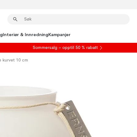
ng
Interiør & Innredning
Kampanjer
S
ommersalg
– opptil 50 % rabatt
e kurvet 10 cm