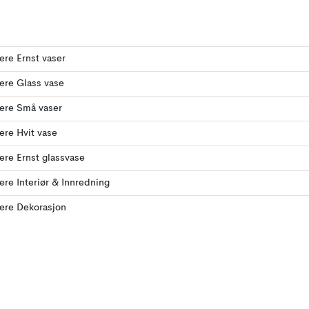
lere Ernst vaser
lere Glass vase
lere Små vaser
lere Hvit vase
lere Ernst glassvase
lere Interiør & Innredning
lere Dekorasjon