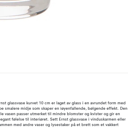
rnst glassvase kurvet 10 cm er laget av glass i en avrundet form med
oe smalere midje som skaper en iøyenfallende, bølgende effekt. Den
ille vasen passer utmerket til mindre blomster og kvister og gir en
legant følelse til interiøret. Sett Ernst glassvase i vinduskarmen eller
ammen med andre vaser og lysestaker på et brett som et vakkert