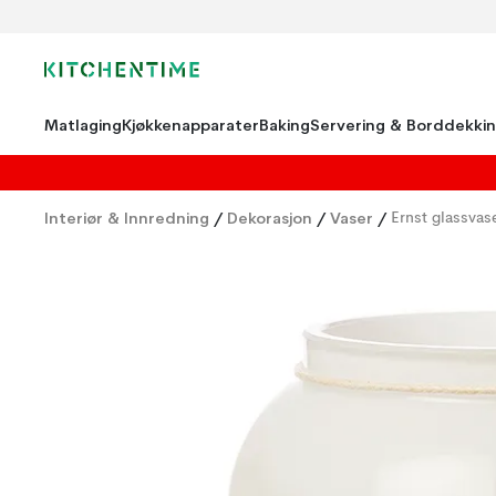
Matlaging
Kjøkkenapparater
Baking
Servering & Borddekki
Interiør & Innredning
/
Dekorasjon
/
Vaser
/
Ernst glassvas