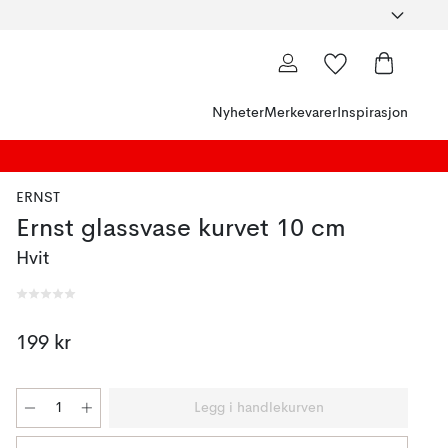
Nyheter
Merkevarer
Inspirasjon
ERNST
Ernst glassvase kurvet 10 cm
Hvit
199 kr
Legg i handlekurven