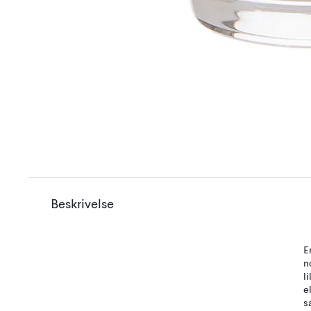
Beskrivelse
E
n
l
e
s