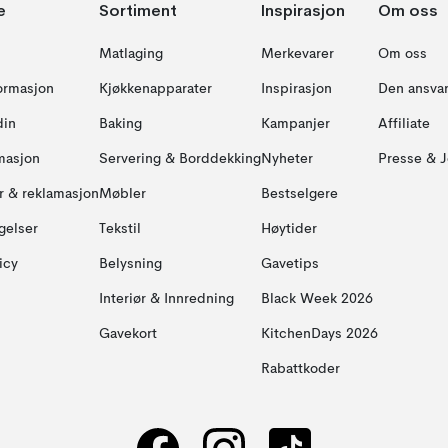
e
Sortiment
Inspirasjon
Om oss
Matlaging
Merkevarer
Om oss
formasjon
Kjøkkenapparater
Inspirasjon
Den ansvar
din
Baking
Kampanjer
Affiliate
masjon
Servering & Borddekking
Nyheter
Presse & J
ur & reklamasjon
Møbler
Bestselgere
gelser
Tekstil
Høytider
icy
Belysning
Gavetips
Interiør & Innredning
Black Week 2026
Gavekort
KitchenDays 2026
Rabattkoder