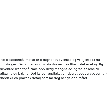
rnst desilitermål metall er designet av svenske og velkjente Ernst
irchsteiger. Det stilrene og førsteklasses desilitermålet er et nyttig
jøkkenredskap for å måle opp riktig mengde av ingrediensene til
atlaging og baking. Det lange håndtaket gir deg et godt grep, og hull
 enden er en praktisk detalj som lar deg henge opp målet.