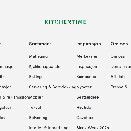
e
Sortiment
Inspirasjon
Om oss
Matlaging
Merkevarer
Om oss
formasjon
Kjøkkenapparater
Inspirasjon
Den ansvar
din
Baking
Kampanjer
Affiliate
masjon
Servering & Borddekking
Nyheter
Presse & J
ur & reklamasjon
Møbler
Bestselgere
gelser
Tekstil
Høytider
icy
Belysning
Gavetips
Interiør & Innredning
Black Week 2026