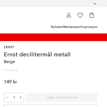
Nyheter
Merkevarer
Inspirasjon
ERNST
Ernst decilitermål metall
Beige
149 kr
Legg i handlekurven