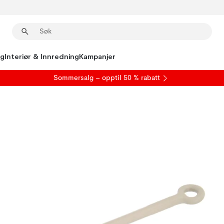
ng
Interiør & Innredning
Kampanjer
S
ommersalg
– opptil 50 % rabatt