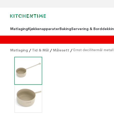
Matlaging
Kjøkkenapparater
Baking
Servering & Borddekki
Matlaging
/
Tid & Mål
/
Målesett
/
Ernst decilitermål metall