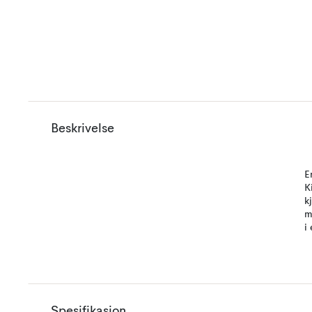
Beskrivelse
E
K
k
m
i
Spesifikasjon