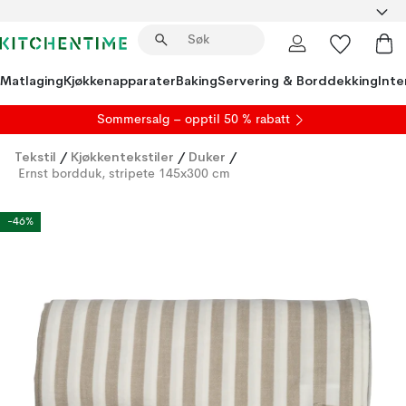
Matlaging
Kjøkkenapparater
Baking
Servering & Borddekking
Inte
S
ommersalg
– opptil 50 % rabatt
Tekstil
/
Kjøkkentekstiler
/
Duker
/
Ernst bordduk, stripete 145x300 cm
-46%