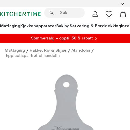
Matlaging
Kjøkkenapparater
Baking
Servering & Borddekking
Inte
S
ommersalg
– opptil 50 % rabatt
Matlaging
/
Hakke, Riv & Skjær
/
Mandolin
/
Eppicotispai trøffelmandolin