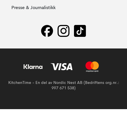
Presse & Journalistikk
KitchenTime - En del av Nordic Nest AB (Bedriftens org.nr.:
997 671 538)