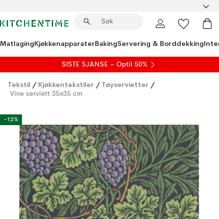
Matlaging
Kjøkkenapparater
Baking
Servering & Borddekking
Inte
SISTE SJANSE – Optil 50%
Tekstil
/
Kjøkkentekstiler
/
Tøyservietter
/
Vine serviett 35x35 cm
-12%