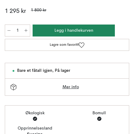
1 800 kr
1 295 kr
Legg i handlekurven
Lagre som favoritt
Bare et fåtall igjen
,
På lager
Mer info
Økologisk
Bomull
Opprinnelsesland