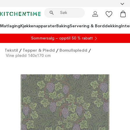
Matlaging
Kjøkkenapparater
Baking
Servering & Borddekking
Inte
S
ommersalg
– opptil 50 % rabatt
Tekstil
/
Tepper & Pledd
/
Bomullspledd
/
Vine pledd 140x170 cm