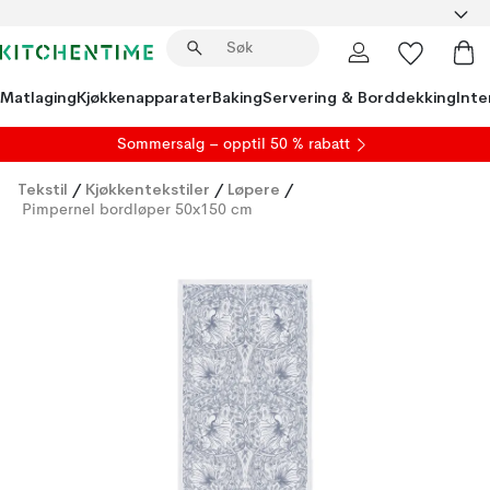
Matlaging
Kjøkkenapparater
Baking
Servering & Borddekking
Inte
S
ommersalg
– opptil 50 % rabatt
Tekstil
/
Kjøkkentekstiler
/
Løpere
/
Pimpernel bordløper 50x150 cm