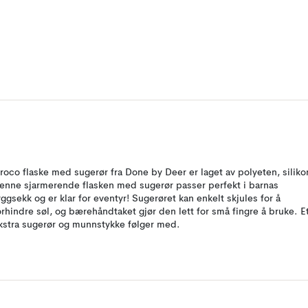
roco flaske med sugerør fra Done by Deer er laget av polyeten, siliko
enne sjarmerende flasken med sugerør passer perfekt i barnas
yggsekk og er klar for eventyr! Sugerøret kan enkelt skjules for å
orhindre søl, og bærehåndtaket gjør den lett for små fingre å bruke. E
kstra sugerør og munnstykke følger med.