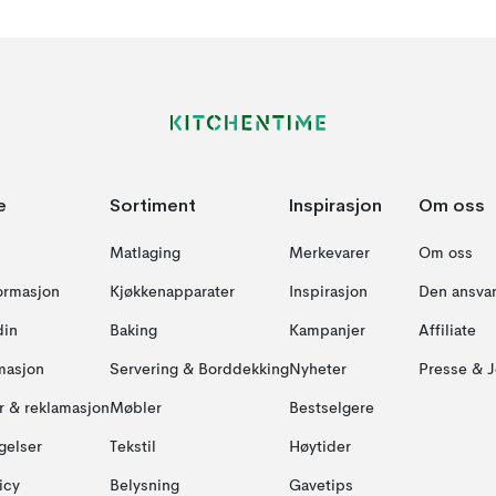
e
Sortiment
Inspirasjon
Om oss
Matlaging
Merkevarer
Om oss
formasjon
Kjøkkenapparater
Inspirasjon
Den ansvar
din
Baking
Kampanjer
Affiliate
masjon
Servering & Borddekking
Nyheter
Presse & J
ur & reklamasjon
Møbler
Bestselgere
gelser
Tekstil
Høytider
icy
Belysning
Gavetips