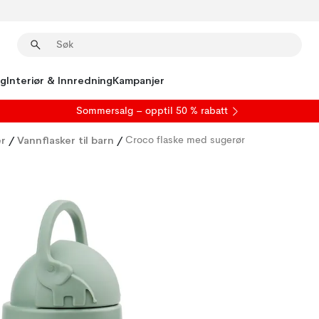
ng
Interiør & Innredning
Kampanjer
S
ommersalg
– opptil 50 % rabatt
er
/
Vannflasker til barn
/
Croco flaske med sugerør