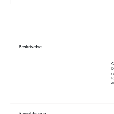
Beskrivelse
C
D
r
f
e
Spesifikasjon