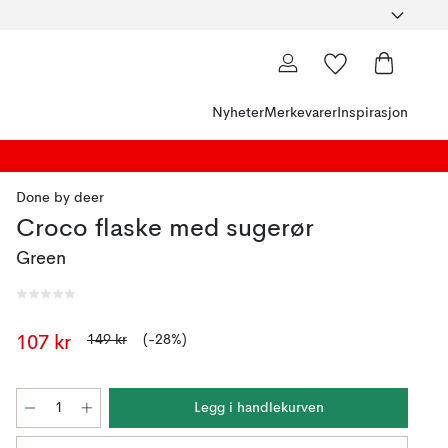
Nyheter
Merkevarer
Inspirasjon
Done by deer
Croco flaske med sugerør
Green
149 kr
(-28%)
107 kr
Legg i handlekurven