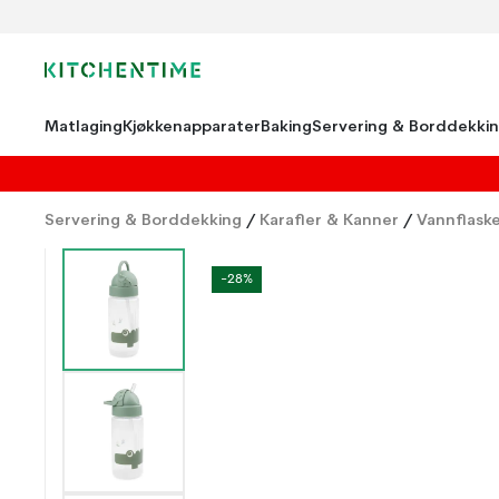
Matlaging
Kjøkkenapparater
Baking
Servering & Borddekki
Servering & Borddekking
/
Karafler & Kanner
/
Vannflask
-28%