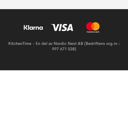
KitchenTime - En del av Nordic Nest AB (Bedriftens org.nr.:
997 671 538)