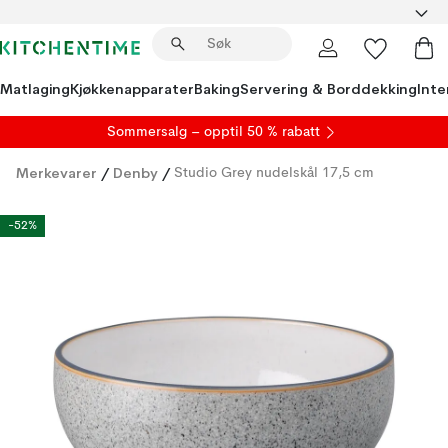
Matlaging
Kjøkkenapparater
Baking
Servering & Borddekking
Inte
S
ommersalg
– opptil 50 % rabatt
Merkevarer
/
Denby
/
Studio Grey nudelskål 17,5 cm
-52%