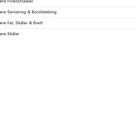
lere Frokostskåler
lere Servering & Borddekking
lere Fat, Skåler & Brett
lere Skåler