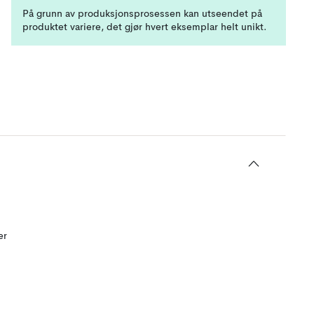
På grunn av produksjonsprosessen kan utseendet på
produktet variere, det gjør hvert eksemplar helt unikt.
er