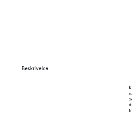
Beskrivelse
K
r
o
d
f