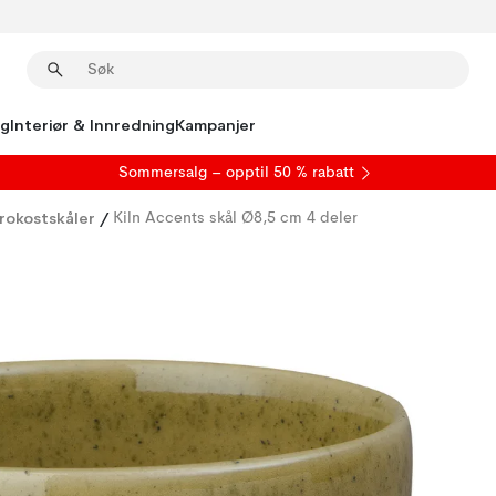
ng
Interiør & Innredning
Kampanjer
S
ommersalg
– opptil 50 % rabatt
rokostskåler
/
Kiln Accents skål Ø8,5 cm 4 deler