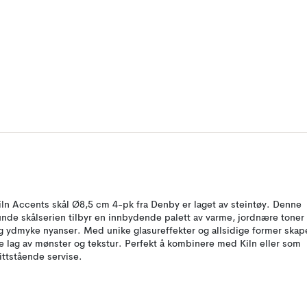
iln Accents skål Ø8,5 cm 4-pk fra Denby er laget av steintøy. Denne
unde skålserien tilbyr en innbydende palett av varme, jordnære toner
g ydmyke nyanser. Med unike glasureffekter og allsidige former skap
e lag av mønster og tekstur. Perfekt å kombinere med Kiln eller som
rittstående servise.