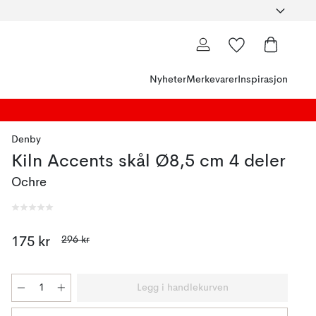
Nyheter
Merkevarer
Inspirasjon
Denby
Kiln Accents skål Ø8,5 cm 4 deler
Ochre
296 kr
175 kr
Legg i handlekurven