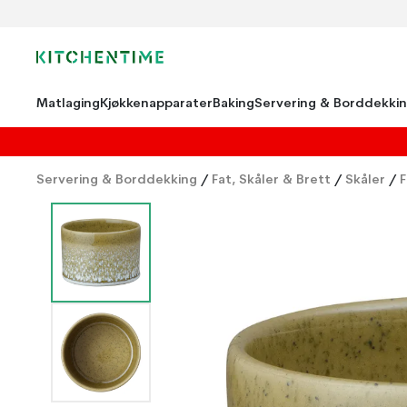
Matlaging
Kjøkkenapparater
Baking
Servering & Borddekki
Servering & Borddekking
/
Fat, Skåler & Brett
/
Skåler
/
F