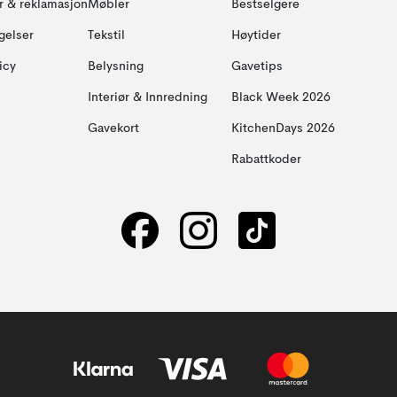
ur & reklamasjon
Møbler
Bestselgere
gelser
Tekstil
Høytider
icy
Belysning
Gavetips
Interiør & Innredning
Black Week 2026
Gavekort
KitchenDays 2026
Rabattkoder