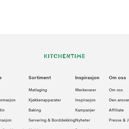
e
Sortiment
Inspirasjon
Om oss
Matlaging
Merkevarer
Om oss
formasjon
Kjøkkenapparater
Inspirasjon
Den ansvar
din
Baking
Kampanjer
Affiliate
masjon
Servering & Borddekking
Nyheter
Presse & J