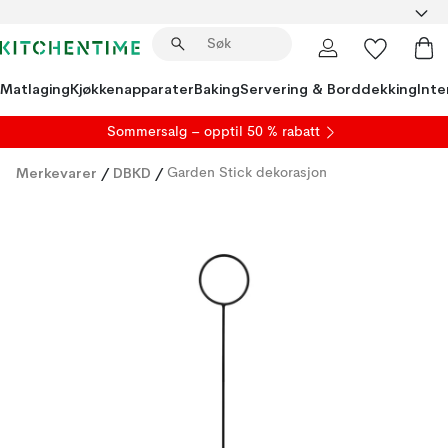
Matlaging
Kjøkkenapparater
Baking
Servering & Borddekking
Inte
S
ommersalg
– opptil 50 % rabatt
Merkevarer
/
DBKD
/
Garden Stick dekorasjon