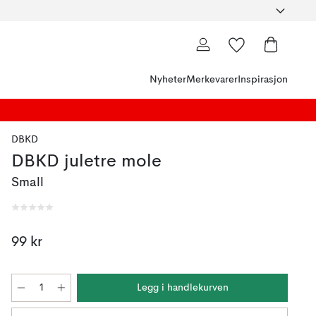
Nyheter
Merkevarer
Inspirasjon
DBKD
DBKD juletre mole
Small
99 kr
Legg i handlekurven