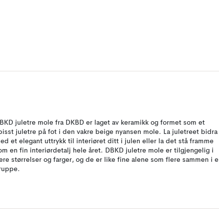
BKD juletre mole fra DKBD er laget av keramikk og formet som et
pisst juletre på fot i den vakre beige nyansen mole. La juletreet bidra
ed et elegant uttrykk til interiøret ditt i julen eller la det stå framme
om en fin interiørdetalj hele året. DBKD juletre mole er tilgjengelig i
lere størrelser og farger, og de er like fine alene som flere sammen i 
ruppe.