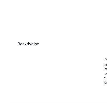
Beskrivelse
D
s
m
s
f
g