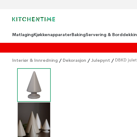
Matlaging
Kjøkkenapparater
Baking
Servering & Borddekki
Interiør & Innredning
/
Dekorasjon
/
Julepynt
/
DBKD julet