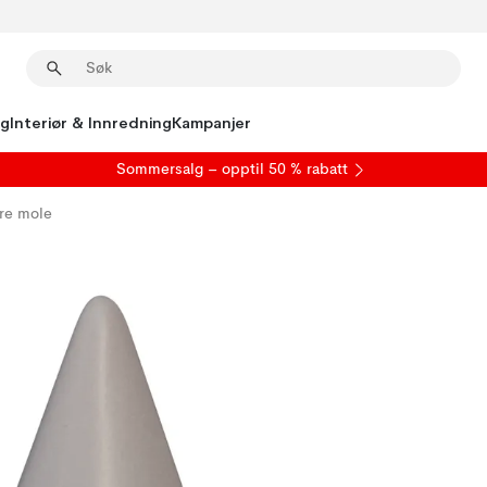
ng
Interiør & Innredning
Kampanjer
S
ommersalg
– opptil 50 % rabatt
re mole