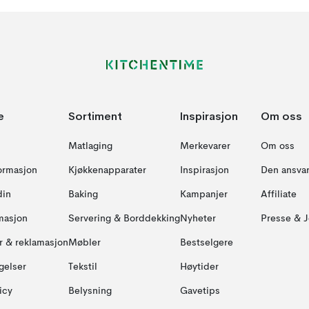
e
Sortiment
Inspirasjon
Om oss
Matlaging
Merkevarer
Om oss
formasjon
Kjøkkenapparater
Inspirasjon
Den ansvar
din
Baking
Kampanjer
Affiliate
masjon
Servering & Borddekking
Nyheter
Presse & J
ur & reklamasjon
Møbler
Bestselgere
gelser
Tekstil
Høytider
icy
Belysning
Gavetips