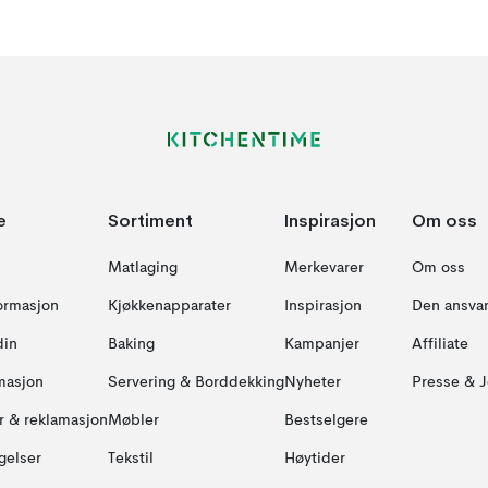
e
Sortiment
Inspirasjon
Om oss
Matlaging
Merkevarer
Om oss
formasjon
Kjøkkenapparater
Inspirasjon
Den ansvar
din
Baking
Kampanjer
Affiliate
masjon
Servering & Borddekking
Nyheter
Presse & J
ur & reklamasjon
Møbler
Bestselgere
gelser
Tekstil
Høytider