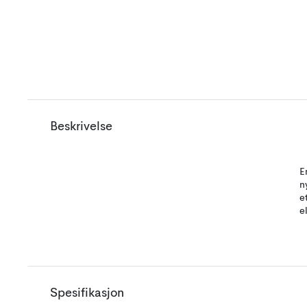
Beskrivelse
E
n
e
e
Spesifikasjon