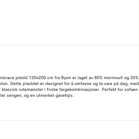
mbrace pledd 130x200 cm fra Byon er laget av 80% merinoull og 20%
ylon. Dette pleddet er designet for å omfavne og ta vare på deg, med
t klassisk rutemønster i friske fargekombinasjoner. Perfekt for sofaen
ller sengen, og en utmerket gavetips.