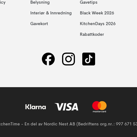
icy
Belysning
Gavetips
Interiør & Innredning
Black Week 2026
Gavekort
KitchenDays 2026
Rabattkoder
tchenTime - En del av Nordic Nest AB (Bedriftens org.nr.: 997 671 5