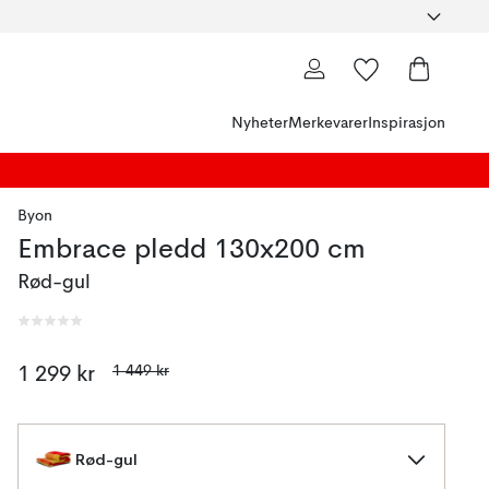
Nyheter
Merkevarer
Inspirasjon
Byon
Embrace pledd 130x200 cm
Rød-gul
1 449 kr
1 299 kr
Rød-gul