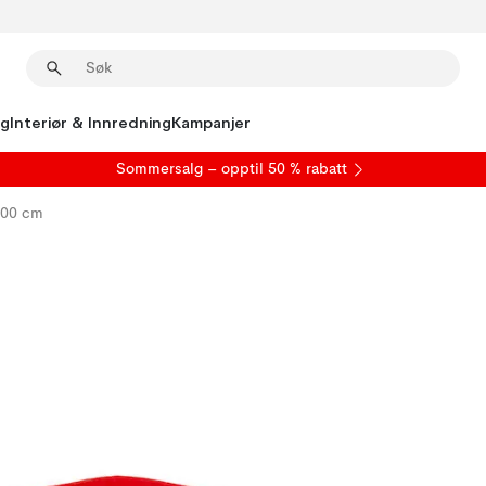
ng
Interiør & Innredning
Kampanjer
S
ommersalg
– opptil 50 % rabatt
200 cm