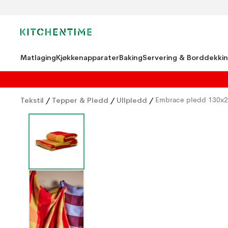
Matlaging
Kjøkkenapparater
Baking
Servering & Borddekki
Tekstil
/
Tepper & Pledd
/
Ullpledd
/
Embrace pledd 130x