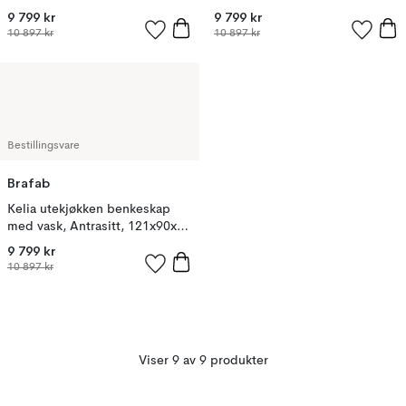
121x90x64
9 799 kr
9 799 kr
10 897 kr
10 897 kr
Bestillingsvare
Brafab
Kelia utekjøkken benkeskap
med vask, Antrasitt, 121x90x64
cm
9 799 kr
10 897 kr
Viser 9 av 9 produkter