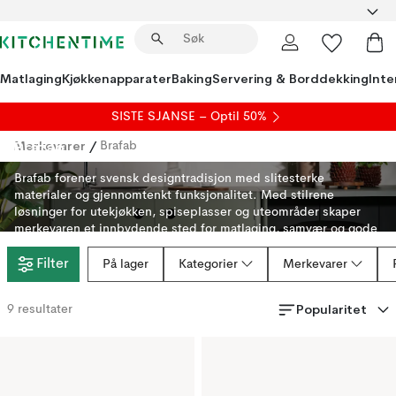
Matlaging
Kjøkkenapparater
Baking
Servering & Borddekking
Inte
SISTE SJANSE – Optil 50%
Brafab
Merkevarer
/
Brafab
Brafab forener svensk designtradisjon med slitesterke
materialer og gjennomtenkt funksjonalitet. Med stilrene
løsninger for utekjøkken, spiseplasser og uteområder skaper
merkevaren et innbydende sted for matlaging, samvær og gode
stunder utendørs – sesong etter sesong.
Filter
På lager
Kategorier
Merkevarer
Popularitet
9
resultater