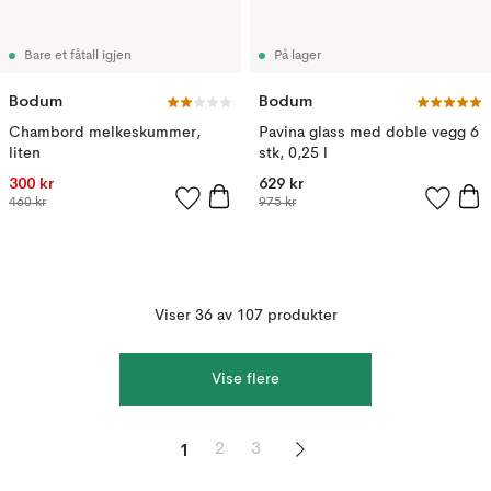
Bare et fåtall igjen
På lager
Bodum
Bodum
Chambord melkeskummer,
Pavina glass med doble vegg 6
liten
stk, 0,25 l
300 kr
629 kr
460 kr
975 kr
Viser 36 av 107 produkter
Vise flere
1
2
3