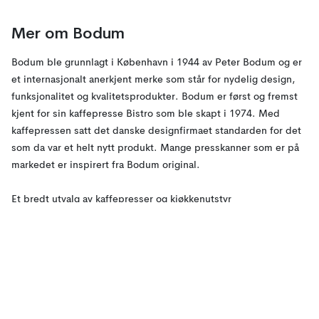
Mer om Bodum
Bodum ble grunnlagt i København i 1944 av Peter Bodum og er
et internasjonalt anerkjent merke som står for nydelig design,
funksjonalitet og kvalitetsprodukter. Bodum er først og fremst
kjent for sin kaffepresse Bistro som ble skapt i 1974. Med
kaffepressen satt det danske designfirmaet standarden for det
som da var et helt nytt produkt. Mange presskanner som er på
markedet er inspirert fra Bodum original.
Et bredt utvalg av kaffepresser og kjøkkenutstyr
I dag produserer Bodum alt fra kjøkkenmaskiner og
kjøkkenutstyr til kaffetrakter og glass. Kaffe har alltid vært i
sentrum for Bodum og den fransk pressen er en av Bodum
største selgere. På KitchenTime finner du et bredt spekter av
Bodum produkter, inkludert mange klassiske kaffepresser laget