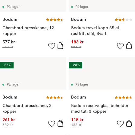
På lager
På lager
Bodum
Bodum
Chambord presskanne, 12
Bodum travel kopp 35 cl
kopper
rustfritt stål, Svart
577 kr
183 kr
849 kr
255 kr
-27%
-26%
På lager
På lager
Bodum
Bodum
Chambord presskanne, 3
Bodum reserveglassbeholder
kopper
med tut, 3 kopper
261 kr
115 kr
359 kr
155 kr