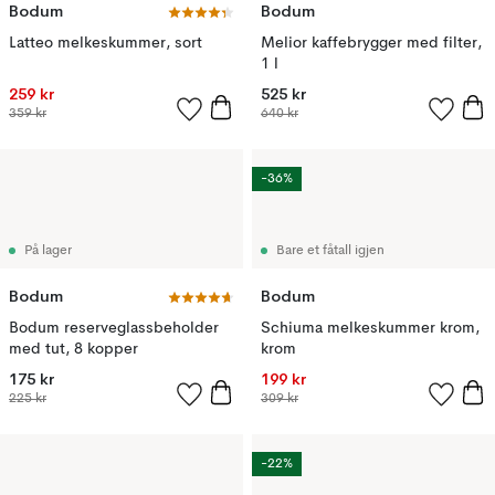
Bodum
Bodum
Latteo melkeskummer, sort
Melior kaffebrygger med filter,
1 l
259 kr
525 kr
359 kr
640 kr
-36%
På lager
Bare et fåtall igjen
Bodum
Bodum
Bodum reserveglassbeholder
Schiuma melkeskummer krom,
med tut, 8 kopper
krom
175 kr
199 kr
225 kr
309 kr
-22%