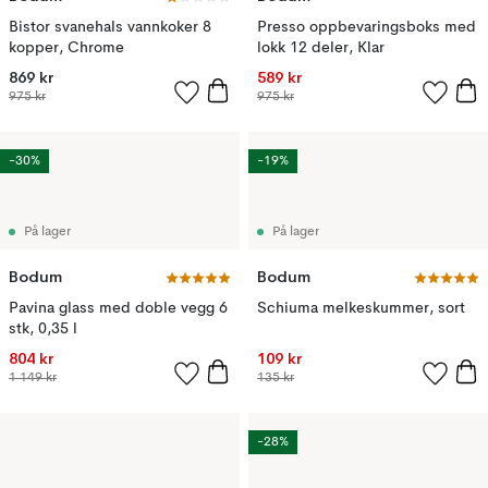
Bistor svanehals vannkoker 8
Presso oppbevaringsboks med
kopper, Chrome
lokk 12 deler, Klar
869 kr
589 kr
975 kr
975 kr
-30%
-19%
På lager
På lager
Bodum
Bodum
Pavina glass med doble vegg 6
Schiuma melkeskummer, sort
stk, 0,35 l
804 kr
109 kr
1 149 kr
135 kr
-28%