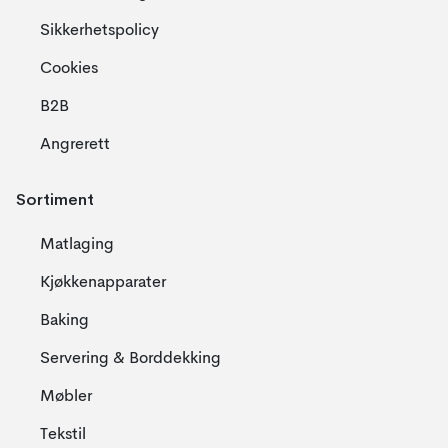
dansk Bodum design. Bodum har også vunnet flere
Sikkerhetspolicy
designpriser for sine funksjonelle glass med doble vegger som
har blitt bestselgere.
Cookies
B2B
Angrerett
Sortiment
Matlaging
Kjøkkenapparater
Baking
Servering & Borddekking
Møbler
Tekstil