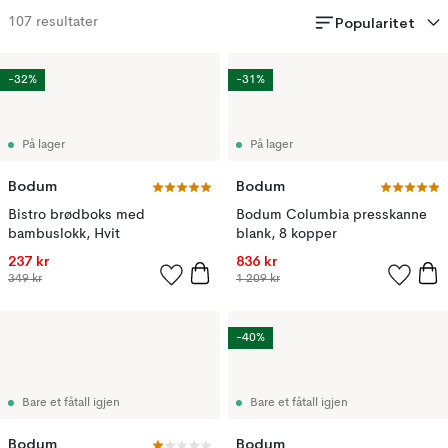
Popularitet
107
resultater
-32%
-31%
På lager
På lager
Bodum
Bodum
Bistro brødboks med
Bodum Columbia presskanne
bambuslokk, Hvit
blank, 8 kopper
237 kr
836 kr
349 kr
1 209 kr
-40%
Bare et fåtall igjen
Bare et fåtall igjen
Bodum
Bodum