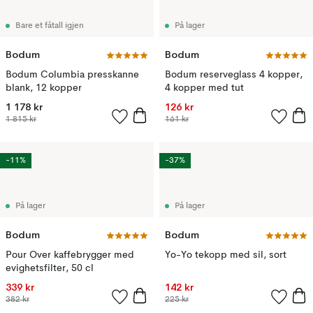
Bare et fåtall igjen
På lager
Bodum
Bodum
Bodum Columbia presskanne
Bodum reserveglass 4 kopper,
blank, 12 kopper
4 kopper med tut
1 178 kr
126 kr
1 815 kr
161 kr
-11%
-37%
På lager
På lager
Bodum
Bodum
Pour Over kaffebrygger med
Yo-Yo tekopp med sil, sort
evighetsfilter, 50 cl
339 kr
142 kr
382 kr
225 kr