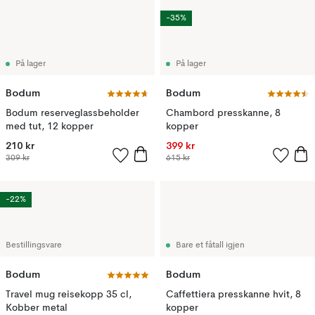
-35%
På lager
På lager
Bodum
Bodum
Bodum reserveglassbeholder
Chambord presskanne, 8
med tut, 12 kopper
kopper
210 kr
399 kr
309 kr
615 kr
-22%
Bestillingsvare
Bare et fåtall igjen
Bodum
Bodum
Travel mug reisekopp 35 cl,
Caffettiera presskanne hvit, 8
Kobber metal
kopper