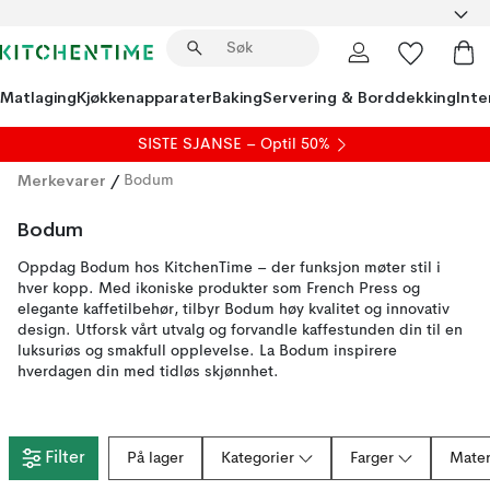
Matlaging
Kjøkkenapparater
Baking
Servering & Borddekking
Inte
SISTE SJANSE – Optil 50%
Merkevarer
/
Bodum
Bodum
Oppdag Bodum hos KitchenTime – der funksjon møter stil i
hver kopp. Med ikoniske produkter som French Press og
elegante kaffetilbehør, tilbyr Bodum høy kvalitet og innovativ
design. Utforsk vårt utvalg og forvandle kaffestunden din til en
luksuriøs og smakfull opplevelse. La Bodum inspirere
hverdagen din med tidløs skjønnhet.
Filter
På lager
Kategorier
Farger
Mater