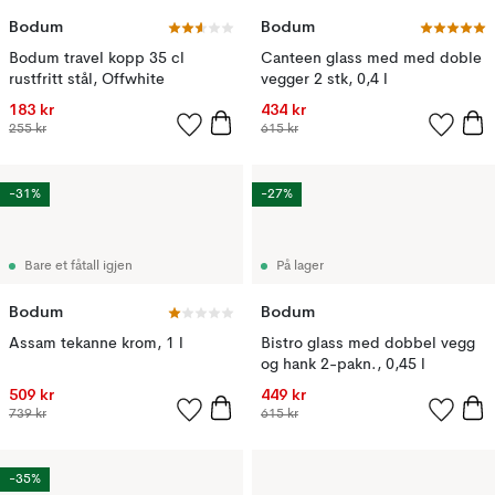
Bodum
Bodum
Bodum travel kopp 35 cl
Canteen glass med med doble
rustfritt stål, Offwhite
vegger 2 stk, 0,4 l
183 kr
434 kr
255 kr
615 kr
-31%
-27%
Bare et fåtall igjen
På lager
Bodum
Bodum
Assam tekanne krom, 1 l
Bistro glass med dobbel vegg
og hank 2-pakn., 0,45 l
509 kr
449 kr
739 kr
615 kr
-35%