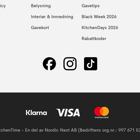
icy
Belysning
Gavetips
Interiør & Innredning
Black Week 2026
Gavekort
KitchenDays 2026
Rabattkoder
tchenTime - En del av Nordic Nest AB (Bedriftens org.nr.: 997 671 5