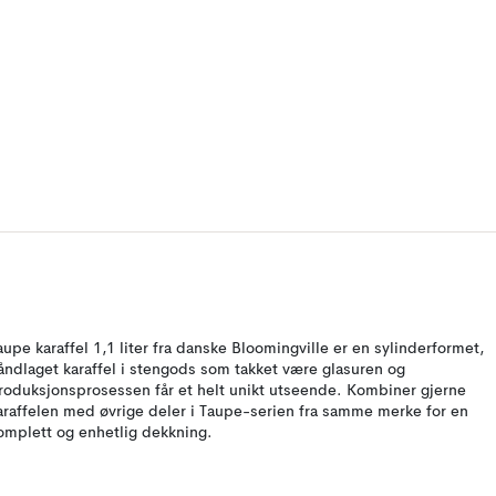
aupe karaffel 1,1 liter fra danske Bloomingville er en sylinderformet,
åndlaget karaffel i stengods som takket være glasuren og
roduksjonsprosessen får et helt unikt utseende. Kombiner gjerne
araffelen med øvrige deler i Taupe-serien fra samme merke for en
omplett og enhetlig dekkning.