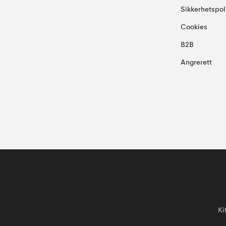
Sikkerhetspol
Cookies
B2B
Angrerett
Ki