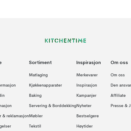
e
Sortiment
Inspirasjon
Om oss
Matlaging
Merkevarer
Om oss
formasjon
Kjøkkenapparater
Inspirasjon
Den ansvar
din
Baking
Kampanjer
Affiliate
masjon
Servering & Borddekking
Nyheter
Presse & J
ur & reklamasjon
Møbler
Bestselgere
gelser
Tekstil
Høytider