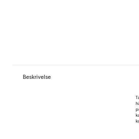
Beskrivelse
T
h
p
k
k