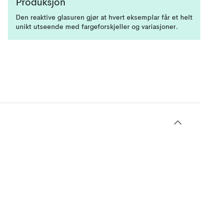
Produksjon
Den reaktive glasuren gjør at hvert eksemplar får et helt
unikt utseende med fargeforskjeller og variasjoner.