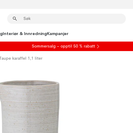
ng
Interiør & Innredning
Kampanjer
S
ommersalg
– opptil 50 % rabatt
Taupe karaffel 1,1 liter