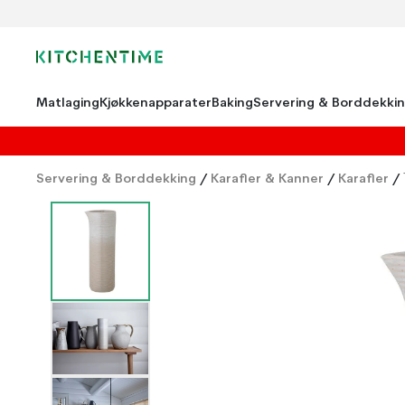
Matlaging
Kjøkkenapparater
Baking
Servering & Borddekki
Servering & Borddekking
/
Karafler & Kanner
/
Karafler
/