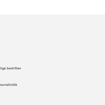
lige bedriften
ournalistikk