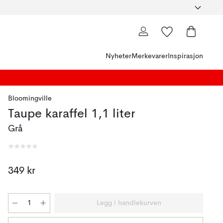
Nyheter
Merkevarer
Inspirasjon
Bloomingville
Taupe karaffel 1,1 liter
Grå
349 kr
Legg i handlekurven