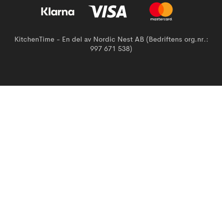
KitchenTime - En del av Nordic Nest AB (Bedriftens org.nr.:
997 671 538)