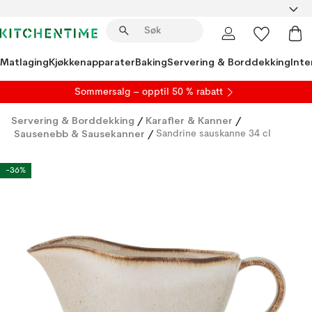
Matlaging
Kjøkkenapparater
Baking
Servering & Borddekking
Inte
S
ommersalg
– opptil 50 % rabatt
Servering & Borddekking
/
Karafler & Kanner
/
Sausenebb & Sausekanner
/
Sandrine sauskanne 34 cl
-36%