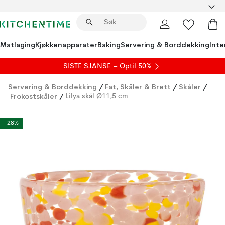
Matlaging
Kjøkkenapparater
Baking
Servering & Borddekking
Inte
SISTE SJANSE – Optil 50%
Servering & Borddekking
/
Fat, Skåler & Brett
/
Skåler
/
Frokostskåler
/
Lilya skål Ø11,5 cm
-28%