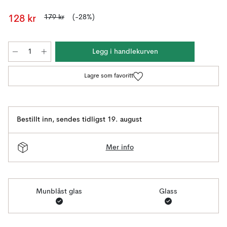
179 kr
(-28%)
128 kr
Legg i handlekurven
Lagre som favoritt
Bestillt inn
,
sendes tidligst 19. august
Mer info
Munblåst glas
Glass