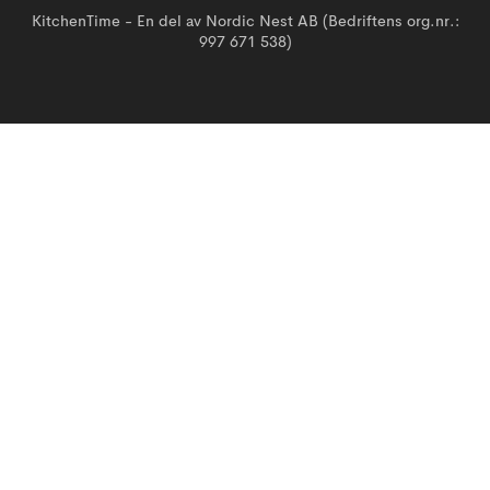
KitchenTime - En del av Nordic Nest AB (Bedriftens org.nr.:
997 671 538)