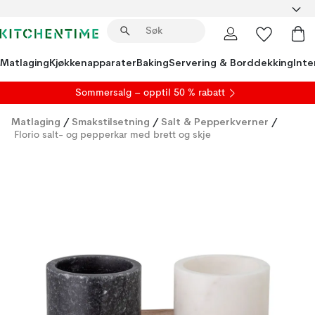
Matlaging
Kjøkkenapparater
Baking
Servering & Borddekking
Inte
S
ommersalg
– opptil 50 % rabatt
Matlaging
/
Smakstilsetning
/
Salt & Pepperkverner
/
Florio salt- og pepperkar med brett og skje