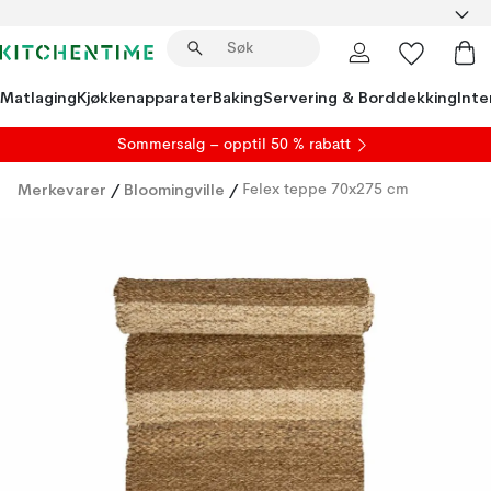
Matlaging
Kjøkkenapparater
Baking
Servering & Borddekking
Inte
S
ommersalg
– opptil 50 % rabatt
Merkevarer
/
Bloomingville
/
Felex teppe 70x275 cm