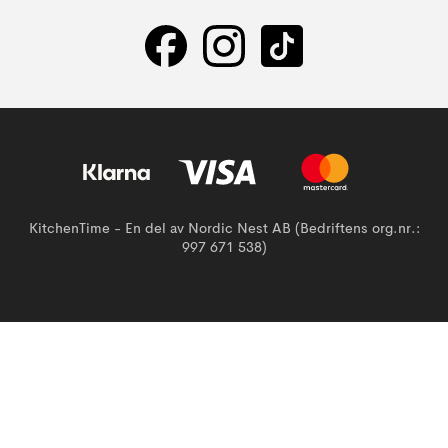
KitchenTime - En del av Nordic Nest AB (Bedriftens org.nr.:
997 671 538)