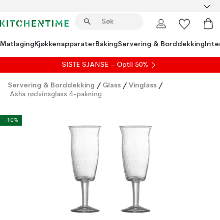
Matlaging
Kjøkkenapparater
Baking
Servering & Borddekking
Inte
SISTE SJANSE – Optil 50%
Servering & Borddekking
/
Glass
/
Vinglass
/
Asha rødvinsglass 4-pakning
-10%