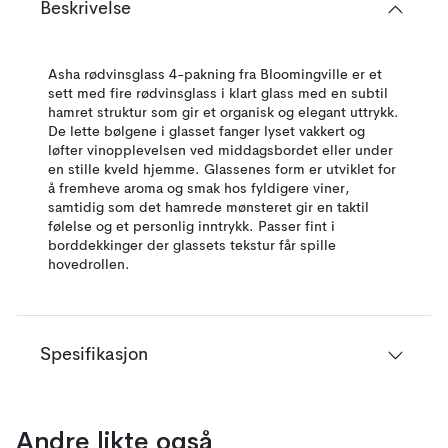
Beskrivelse
Asha rødvinsglass 4-pakning fra Bloomingville er et
sett med fire rødvinsglass i klart glass med en subtil
hamret struktur som gir et organisk og elegant uttrykk.
De lette bølgene i glasset fanger lyset vakkert og
løfter vinopplevelsen ved middagsbordet eller under
en stille kveld hjemme. Glassenes form er utviklet for
å fremheve aroma og smak hos fyldigere viner,
samtidig som det hamrede mønsteret gir en taktil
følelse og et personlig inntrykk. Passer fint i
borddekkinger der glassets tekstur får spille
hovedrollen.
Spesifikasjon
Andre likte også