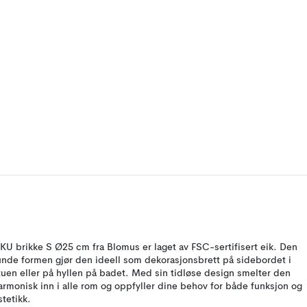
KU brikke S Ø25 cm fra Blomus er laget av FSC-sertifisert eik. Den
unde formen gjør den ideell som dekorasjonsbrett på sidebordet i
tuen eller på hyllen på badet. Med sin tidløse design smelter den
armonisk inn i alle rom og oppfyller dine behov for både funksjon og
stetikk.