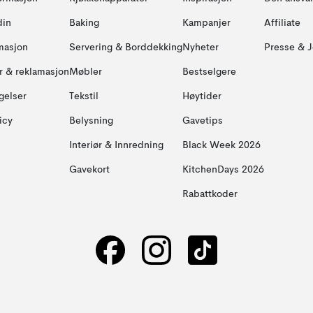
din
Baking
Kampanjer
Affiliate
masjon
Servering & Borddekking
Nyheter
Presse & J
ur & reklamasjon
Møbler
Bestselgere
gelser
Tekstil
Høytider
icy
Belysning
Gavetips
Interiør & Innredning
Black Week 2026
Gavekort
KitchenDays 2026
Rabattkoder