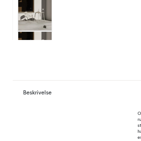
Beskrivelse
O
r
s
h
e