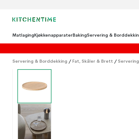
Matlaging
Kjøkkenapparater
Baking
Servering & Borddekki
Servering & Borddekking
/
Fat, Skåler & Brett
/
Servering