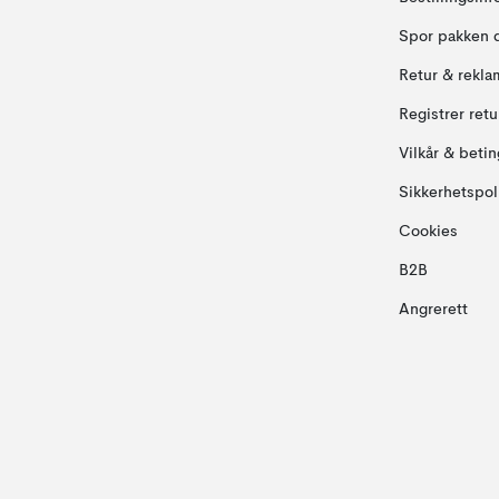
Spor pakken 
Retur & rekla
Registrer ret
Vilkår & betin
Sikkerhetspol
Cookies
B2B
Angrerett