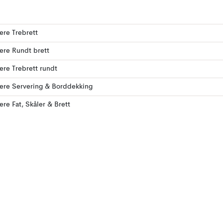
lere Trebrett
lere Rundt brett
lere Trebrett rundt
lere Servering & Borddekking
lere Fat, Skåler & Brett