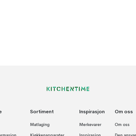
e
Sortiment
Inspirasjon
Om oss
Matlaging
Merkevarer
Om oss
formasjon
Kjøkkenapparater
Inspirasjon
Den ansvar