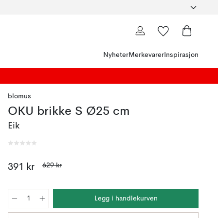
Nyheter
Merkevarer
Inspirasjon
blomus
OKU brikke S Ø25 cm
Eik
629 kr
391 kr
Legg i handlekurven