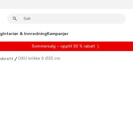
ng
Interiør & Innredning
Kampanjer
S
ommersalg
– opptil 50 % rabatt
sbrett
/
OKU brikke S Ø25 cm