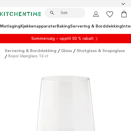
Matlaging
Kjøkkenapparater
Baking
Servering & Borddekking
Inte
S
ommersalg
– opptil 50 % rabatt
Servering & Borddekking
/
Glass
/
Shotglass & Snapsglass
/
Koyoi likørglass 13 cl