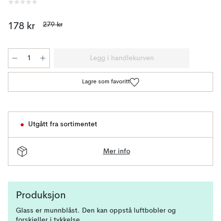
279 kr
178 kr
Legg i handlekurven
Lagre som favoritt
Utgått fra sortimentet
Mer info
Produksjon
Glass er munnblåst. Den kan oppstå luftbobler og
forskjeller i tykkelse.