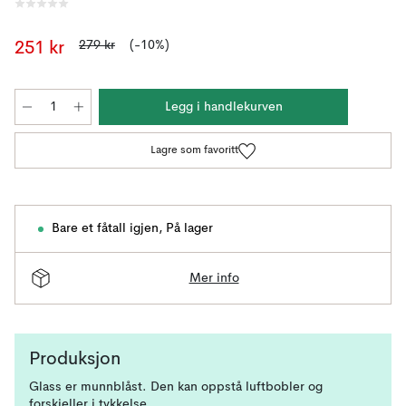
279 kr
(-10%)
251 kr
Legg i handlekurven
Lagre som favoritt
Bare et fåtall igjen
,
På lager
Mer info
Produksjon
Glass er munnblåst. Den kan oppstå luftbobler og
forskjeller i tykkelse.