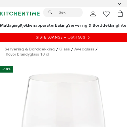
Matlaging
Kjøkkenapparater
Baking
Servering & Borddekking
Inte
SISTE SJANSE – Optil 50%
Servering & Borddekking
/
Glass
/
Avecglass
/
Koyoi brandyglass 10 cl
-10%