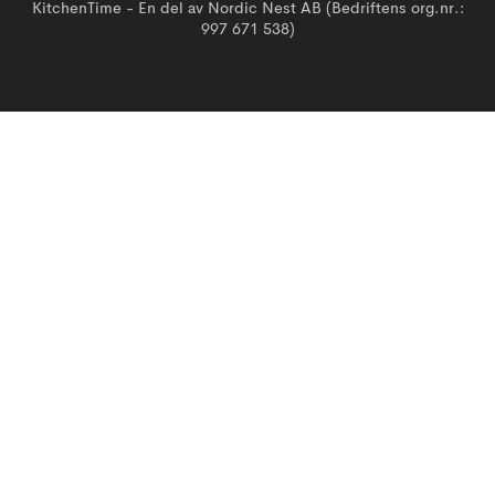
KitchenTime - En del av Nordic Nest AB (Bedriftens org.nr.:
997 671 538)