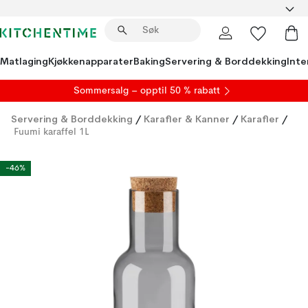
Matlaging
Kjøkkenapparater
Baking
Servering & Borddekking
Inte
S
ommersalg
– opptil 50 % rabatt
Servering & Borddekking
/
Karafler & Kanner
/
Karafler
/
Fuumi karaffel 1L
-46%