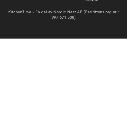
KitchenTime - En del av Nordic Nest AB (Bedriftens org.nr.:
997 671 538)