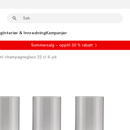
ng
Interiør & Innredning
Kampanjer
S
ommersalg
– opptil 50 % rabatt
mi champagneglass 22 cl 4-pk