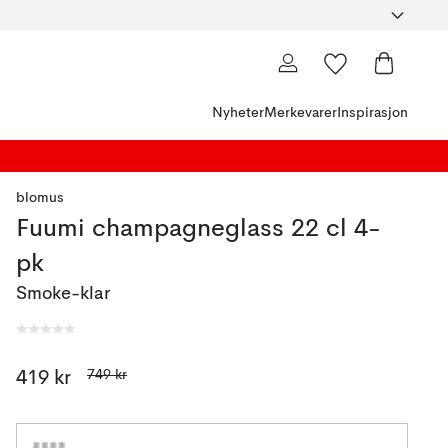
Nyheter
Merkevarer
Inspirasjon
blomus
Fuumi champagneglass 22 cl 4-
pk
Smoke-klar
749 kr
419 kr