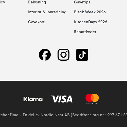
icy
Belysning
Gavetips
Interiør & Innredning
Black Week 2026
Gavekort
KitchenDays 2026
Rabattkoder
tchenTime - En del av Nordic Nest AB (Bedriftens org.nr.: 997 671 5