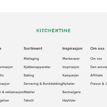
e
Sortiment
Inspirasjon
Om oss
Matlaging
Merkevarer
Om oss
formasjon
Kjøkkenapparater
Inspirasjon
Den ansvar
din
Baking
Kampanjer
Affiliate
masjon
Servering & Borddekking
Nyheter
Presse & J
ur & reklamasjon
Møbler
Bestselgere
gelser
Tekstil
Høytider