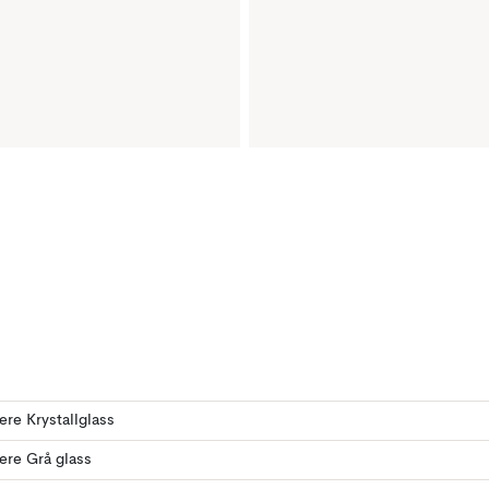
lere Krystallglass
lere Grå glass