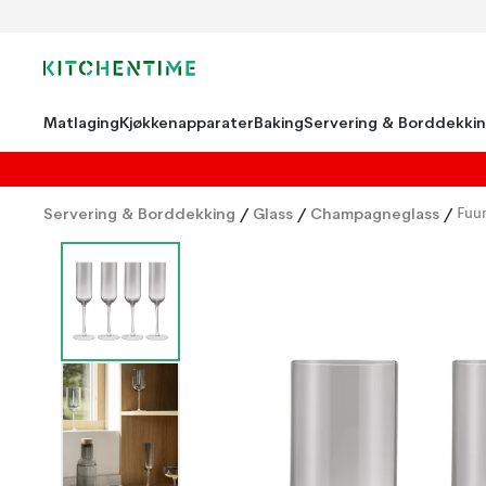
Matlaging
Kjøkkenapparater
Baking
Servering & Borddekki
Servering & Borddekking
/
Glass
/
Champagneglass
/
Fuu