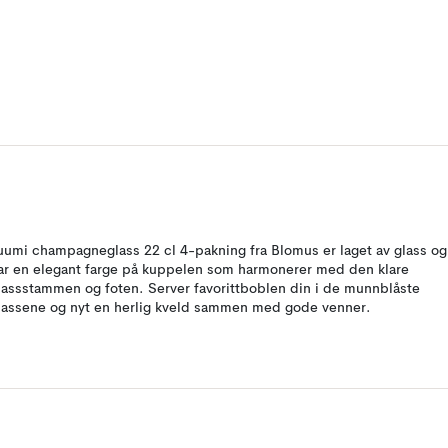
uumi champagneglass 22 cl 4-pakning fra Blomus er laget av glass og
ar en elegant farge på kuppelen som harmonerer med den klare
lassstammen og foten. Server favorittboblen din i de munnblåste
lassene og nyt en herlig kveld sammen med gode venner.