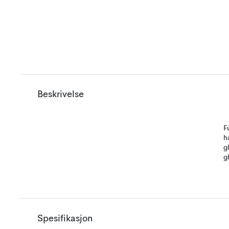
Beskrivelse
F
h
g
g
Spesifikasjon