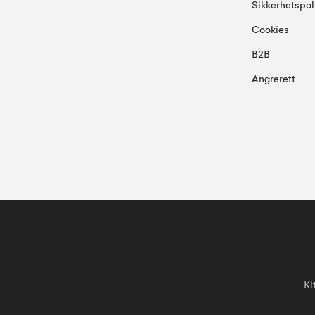
Sikkerhetspol
Cookies
B2B
Angrerett
Ki