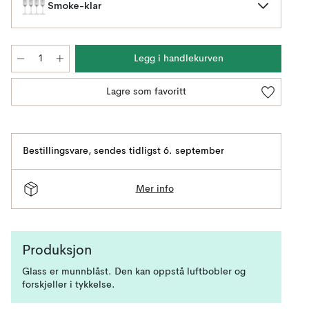
Smoke-klar
Legg i handlekurven
Lagre som favoritt
Bestillingsvare
,
sendes tidligst 6. september
Mer info
Produksjon
Glass er munnblåst. Den kan oppstå luftbobler og
forskjeller i tykkelse.