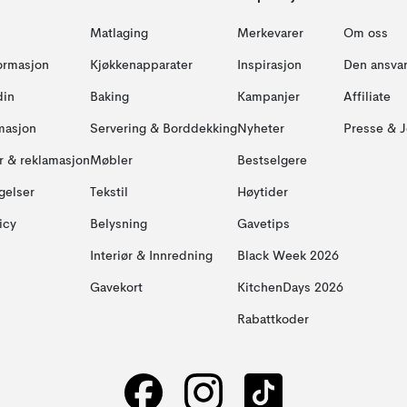
Matlaging
Merkevarer
Om oss
formasjon
Kjøkkenapparater
Inspirasjon
Den ansvar
din
Baking
Kampanjer
Affiliate
masjon
Servering & Borddekking
Nyheter
Presse & J
ur & reklamasjon
Møbler
Bestselgere
gelser
Tekstil
Høytider
icy
Belysning
Gavetips
Interiør & Innredning
Black Week 2026
Gavekort
KitchenDays 2026
Rabattkoder