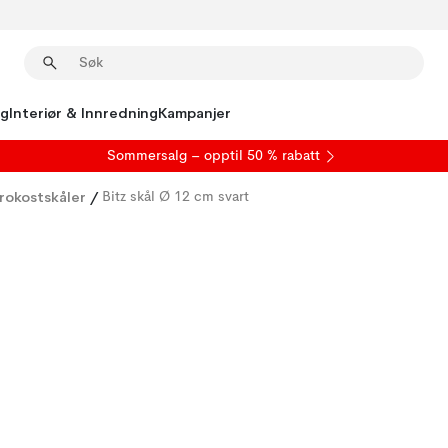
ng
Interiør & Innredning
Kampanjer
S
ommersalg
– opptil 50 % rabatt
rokostskåler
/
Bitz skål Ø 12 cm svart