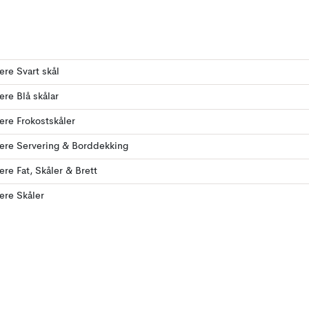
lere Svart skål
lere Blå skålar
lere Frokostskåler
lere Servering & Borddekking
lere Fat, Skåler & Brett
lere Skåler