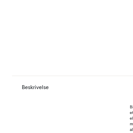
Beskrivelse
B
e
e
m
a