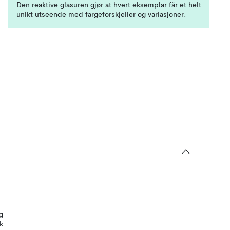
Den reaktive glasuren gjør at hvert eksemplar får et helt
unikt utseende med fargeforskjeller og variasjoner.
g
k