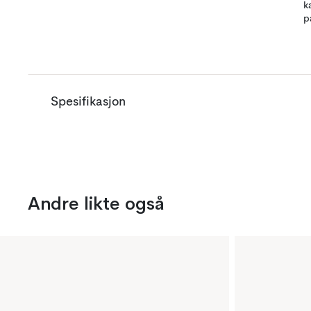
k
p
Spesifikasjon
Andre likte også