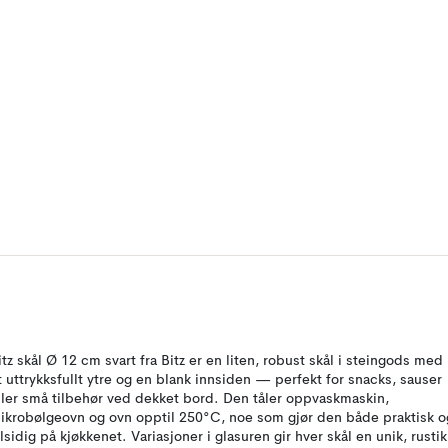
itz skål Ø 12 cm svart fra Bitz er en liten, robust skål i steingods med
t uttrykksfullt ytre og en blank innsiden — perfekt for snacks, sauser
ller små tilbehør ved dekket bord. Den tåler oppvaskmaskin,
ikrobølgeovn og ovn opptil 250°C, noe som gjør den både praktisk o
llsidig på kjøkkenet. Variasjoner i glasuren gir hver skål en unik, rustik