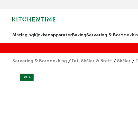
Matlaging
Kjøkkenapparater
Baking
Servering & Borddekki
Servering & Borddekking
/
Fat, Skåler & Brett
/
Skåler
/
F
-30%