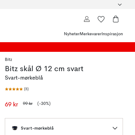
Nyheter
Merkevarer
Inspirasjon
Bitz
Bitz skål Ø 12 cm svart
Svart-mørkeblå
(
5
)
99 kr
(-30%)
69 kr
Svart-mørkeblå