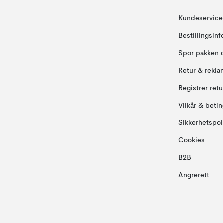
Kundeservice
Bestillingsin
Spor pakken 
Retur & rekla
Registrer ret
Vilkår & betin
Sikkerhetspol
Cookies
B2B
Angrerett