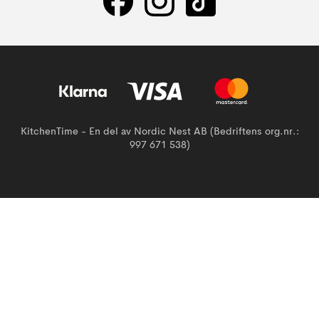
KitchenTime - En del av Nordic Nest AB (Bedriftens org.nr.:
997 671 538)