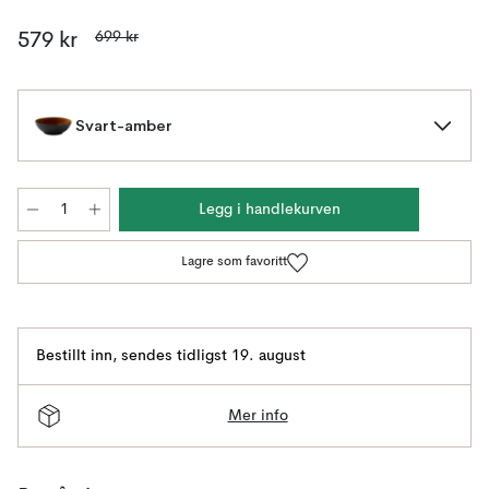
699 kr
579 kr
Svart-amber
Legg i handlekurven
Lagre som favoritt
Bestillt inn
,
sendes tidligst 19. august
Mer info