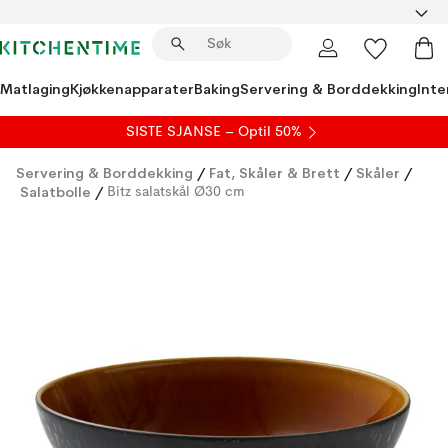
Matlaging
Kjøkkenapparater
Baking
Servering & Borddekking
Inte
SISTE SJANSE – Optil 50%
Servering & Borddekking
/
Fat, Skåler & Brett
/
Skåler
/
Salatbolle
/
Bitz salatskål Ø30 cm