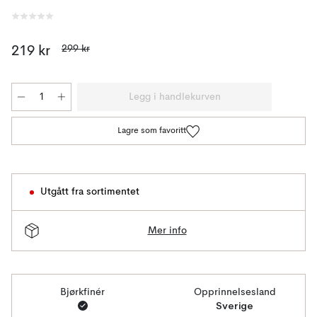
299 kr
219 kr
Legg i handlekurven
Lagre som favoritt
Utgått fra sortimentet
Mer info
Bjørkfinér
Opprinnelsesland
Sverige