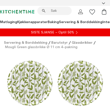
Matlaging
Kjøkkenapparater
Baking
Servering & Borddekking
Inte
SISTE SJANSE – Optil 50%
Servering & Borddekking
/
Barutstyr
/
Glassbrikker
/
Mougli Green glassbrikke Ø 11 cm 4-pakning