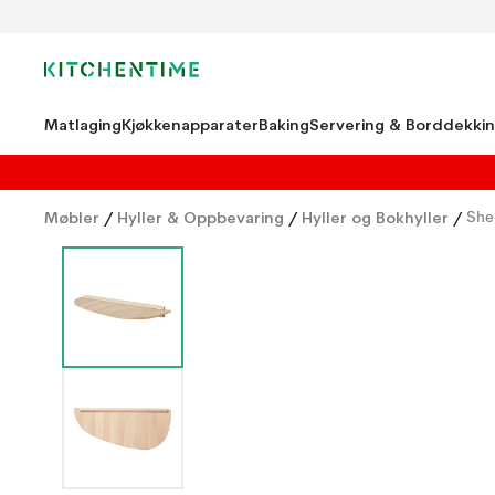
Matlaging
Kjøkkenapparater
Baking
Servering & Borddekki
Møbler
/
Hyller & Oppbevaring
/
Hyller og Bokhyller
/
She