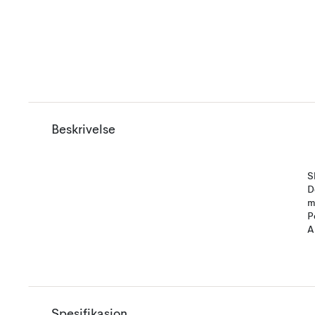
Beskrivelse
S
D
m
P
A
Spesifikasjon