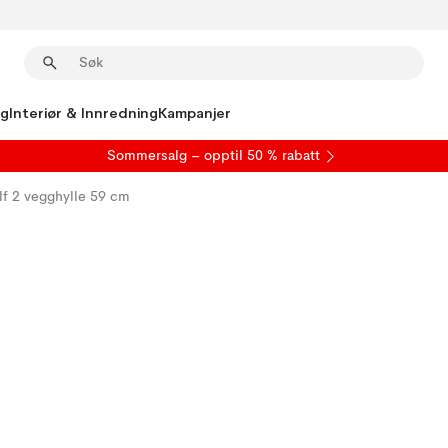
ng
Interiør & Innredning
Kampanjer
S
ommersalg
– opptil 50 % rabatt
lf 2 vegghylle 59 cm