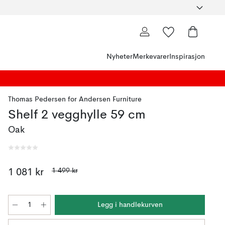
Nyheter
Merkevarer
Inspirasjon
Thomas Pedersen
for
Andersen Furniture
Shelf 2 vegghylle 59 cm
Oak
1 499 kr
1 081 kr
Legg i handlekurven