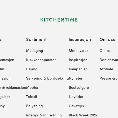
e
Sortiment
Inspirasjon
Om oss
Matlaging
Merkevarer
Om oss
formasjon
Kjøkkenapparater
Inspirasjon
Den ansvar
din
Baking
Kampanjer
Affiliate
masjon
Servering & Borddekking
Nyheter
Presse & J
ur & reklamasjon
Møbler
Bestselgere
gelser
Tekstil
Høytider
icy
Belysning
Gavetips
Interiør & Innredning
Black Week 2026