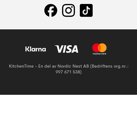
KitchenTime - En del av Nordic Nest AB (Bedriftens org.nr.:
997 671 538)