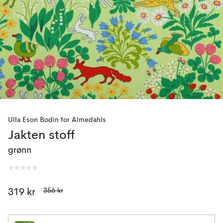
Ulla Eson Bodin
for
Almedahls
Jakten stoff
grønn
356 kr
319 kr