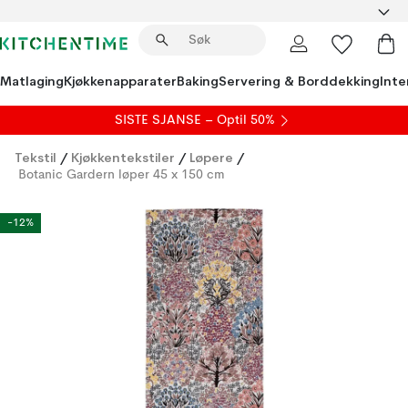
Matlaging
Kjøkkenapparater
Baking
Servering & Borddekking
Inte
SISTE SJANSE – Optil 50%
Tekstil
/
Kjøkkentekstiler
/
Løpere
/
Botanic Gardern løper 45 x 150 cm
-12%