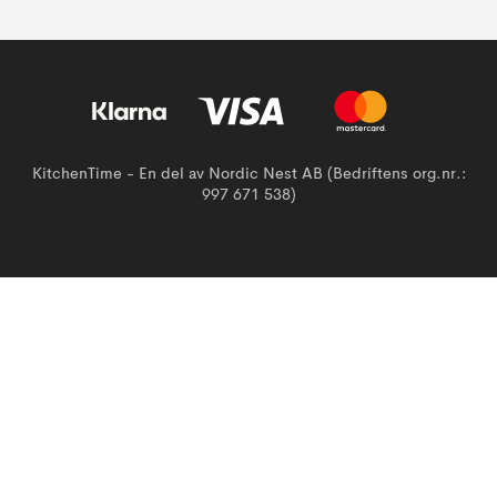
KitchenTime - En del av Nordic Nest AB (Bedriftens org.nr.:
997 671 538)