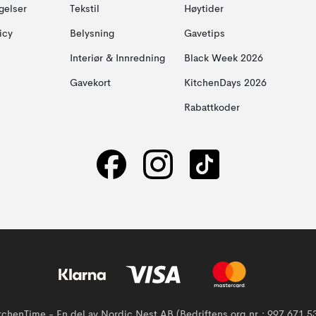
gelser
Tekstil
Høytider
icy
Belysning
Gavetips
Interiør & Innredning
Black Week 2026
Gavekort
KitchenDays 2026
Rabattkoder
tchenTime - En del av Nordic Nest AB (Bedriftens org.nr.: 997 671 5