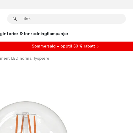
ng
Interiør & Innredning
Kampanjer
S
ommersalg
– opptil 50 % rabatt
ament LED normal lyspære