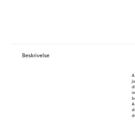
Beskrivelse
A
j
d
i
b
A
d
d