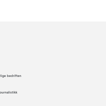
lige bedriften
ournalistikk