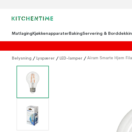
Matlaging
Kjøkkenapparater
Baking
Servering & Borddekki
Belysning
/
Lyspærer
/
LED-lamper
/
Airam Smarte Hjem Fil