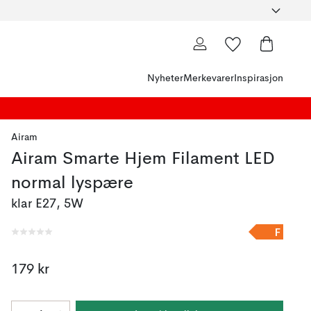
Nyheter
Merkevarer
Inspirasjon
Airam
Airam Smarte Hjem Filament LED
normal lyspære
klar E27, 5W
F
179 kr