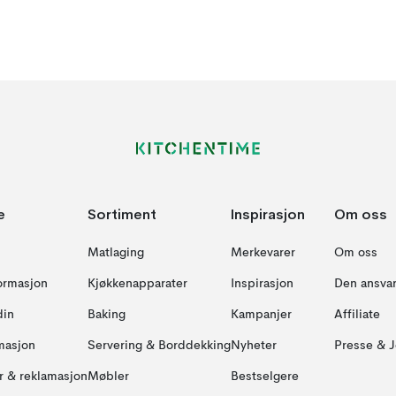
e
Sortiment
Inspirasjon
Om oss
Matlaging
Merkevarer
Om oss
formasjon
Kjøkkenapparater
Inspirasjon
Den ansvar
din
Baking
Kampanjer
Affiliate
masjon
Servering & Borddekking
Nyheter
Presse & J
ur & reklamasjon
Møbler
Bestselgere