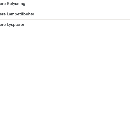
lere Belysning
lere Lampetilbehør
lere Lyspærer