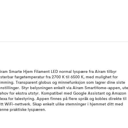
iram Smarte Hjem Filament LED normal lyspære fra Airam tilbyr
usterbar fargetemperatur fra 2700 K til 6500 K, med mulighet for
imming. Transparent globus og minnefunksjon som lagrer dine siste
nnstillinger. Styr belysningen enkelt via Airam SmartHome-appen, ut
ehov for ekstra utstyr. Kompatibel med Google Assistant og Amazon
lexa for talestyring. Appen finnes på flere språk og kobles direkte til
itt WiFi-nettverk. Skap enkelt ulike stemninger i hjemmet ditt med
enne praktiske lyspæren.