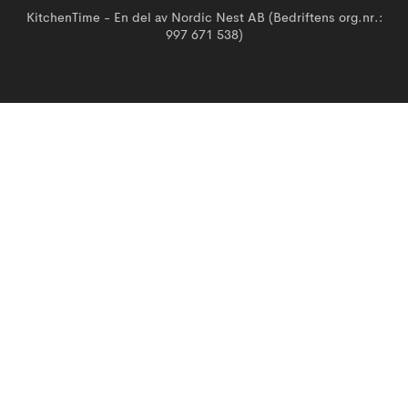
KitchenTime - En del av Nordic Nest AB (Bedriftens org.nr.:
997 671 538)