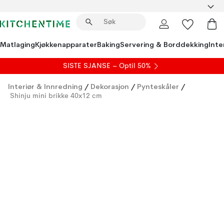
Matlaging
Kjøkkenapparater
Baking
Servering & Borddekking
Inte
SISTE SJANSE – Optil 50%
Interiør & Innredning
/
Dekorasjon
/
Pynteskåler
/
Shinju mini brikke 40x12 cm