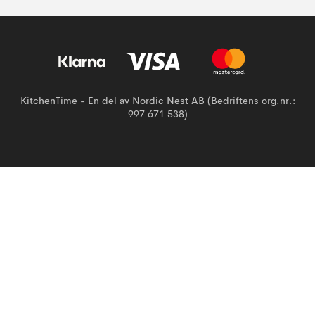
KitchenTime - En del av Nordic Nest AB (Bedriftens org.nr.:
997 671 538)