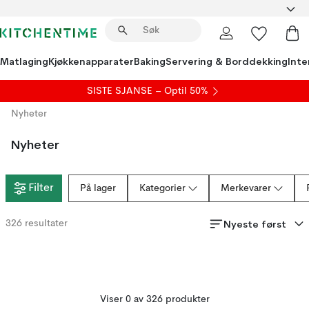
Matlaging
Kjøkkenapparater
Baking
Servering & Borddekking
Inte
SISTE SJANSE – Optil 50%
Nyheter
Nyheter
Filter
På lager
Kategorier
Merkevarer
Nyeste først
326
resultater
Viser 0 av 326 produkter