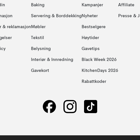
din
Baking
Kampanjer
Affiliate
masjon
Servering & Borddekking
Nyheter
Presse & J
ur & reklamasjon
Møbler
Bestselgere
gelser
Tekstil
Høytider
icy
Belysning
Gavetips
Interiør & Innredning
Black Week 2026
Gavekort
KitchenDays 2026
Rabattkoder