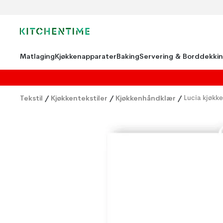
Matlaging
Kjøkkenapparater
Baking
Servering & Borddekki
Tekstil
/
Kjøkkentekstiler
/
Kjøkkenhåndklær
/
Lucia kjøkk