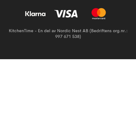
KitchenTime - En del av Nordic Nest AB (Bedriftens org.nr.:
997 671 538)