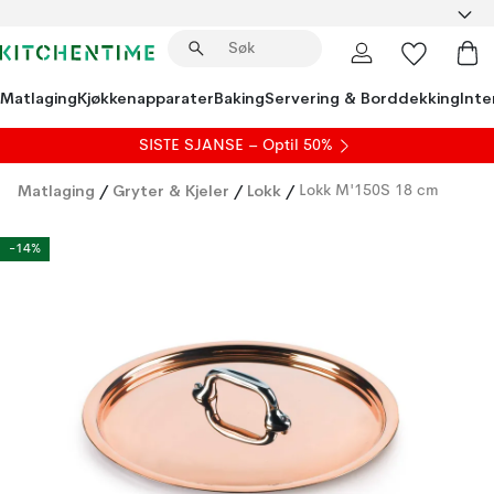
Matlaging
Kjøkkenapparater
Baking
Servering & Borddekking
Inte
SISTE SJANSE – Optil 50%
Matlaging
/
Gryter & Kjeler
/
Lokk
/
Lokk M'150S 18 cm
-14%