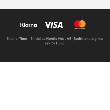
KitchenTime - En del av Nordic Nest AB (Bedriftens org.nr.:
997 671 538)