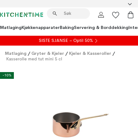
Matlaging
Kjøkkenapparater
Baking
Servering & Borddekking
Inte
SISTE SJANSE – Optil 50%
Matlaging
/
Gryter & Kjeler
/
Kjeler & Kasseroller
/
Kasserolle med tut mini 5 cl
-10%